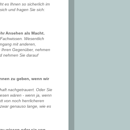
t es Ihnen so sicherlich im
ich und fragen Sie sich:
hr Ansehen als Macht.
f Fachwissen. Wesentlich
Umgang mit anderen,
für Ihren Gegenüber, nehmen
 und nehmen Sie darauf
kennen zu geben, wenn wir
haft nachgetrauert. Oder Sie
wesen wären - wenn ja, wenn
tt von noch herrlicheren
d zwar genauso lange, wie es
 zu wissen oder sie von