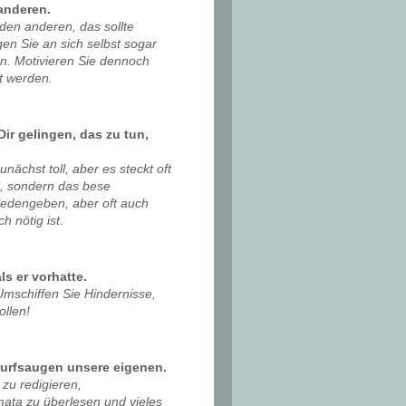
 anderen.
den anderen, das sollte
gen Sie an sich selbst sogar
n. Motivieren Sie dennoch
t werden.
ir gelingen, das zu tun,
nächst toll, aber es steckt oft
l, sondern das bese
iedengeben, aber oft auch
h nötig ist.
ls er vorhatte.
. Umschiffen Sie Hindernisse,
llen!
wurfsaugen unsere eigenen.
 zu redigieren,
ata zu überlesen und vieles