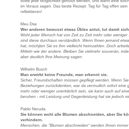
sollte jede Möglichkeit genutzt werden, und wann eine solc
im Voraus sagen. Das beste Rezept: Tag für Tag offen sein 
reflektieren!
Meu Dse
Wer anderen bewusst etwas Übles antut, tut damit sich
Wohl jeder Mensch hat von Zeit zu Zeit mehr oder weniger 
sind diese durchaus verständlich. Wenn Ihnen jemand etwas
hat, möchjten Sie es ihm vielleicht heimzahlen. Doch arbeit
Mitteln wie der andere. Bleiben Sie vielmehr souverän, inde
aber deutlich Ihre Meinung sagen.
Wilhelm Busch
Man erwirbt keine Freunde, man erkennt sie.
Sicher, Freundschaften müssen gepflegt werden. Wenn Sie
Beziehungen zurückdenken, war da vermutlich sofort eine
mehr oder weniger unerklärlich sein, sie kann auch auf ei
beruhen - mit Leistung und Gegenleistung hat sie jedoch nic
Pablo Neruda
Sie können wohl alle Blumen abschneiden, aber Sie kö
verhindern.
Menschen, die "Blumen abschneiden" werden Ihnen immer 