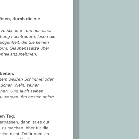
sen, durch die sie
 zu schauen, um aus einer
hung nachtrauern, lösen Sie
angenheit, die Sie keinen
enorm, Glaubenssätze über
genteil anzunehmen.
beiten.
einem weißen Schimmel oder
auchen. Nein, seinen
hen. Und auch seinen
 zu werden. Am besten sofort.
den Tag.
rpassen, dann ist es gut,
 zu machen. Aber für die
tion nicht. Dafür nämlich