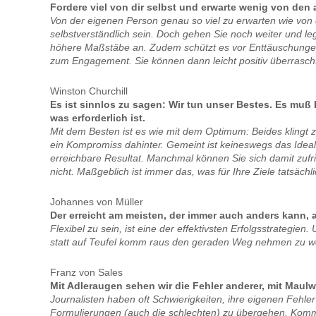
Fordere viel von dir selbst und erwarte wenig von den
Von der eigenen Person genau so viel zu erwarten wie von 
selbstverständlich sein. Doch gehen Sie noch weiter und le
höhere Maßstäbe an. Zudem schützt es vor Enttäuschunge
zum Engagement. Sie können dann leicht positiv überrasch
Winston Churchill
Es ist sinnlos zu sagen: Wir tun unser Bestes. Es muß D
was erforderlich ist.
Mit dem Besten ist es wie mit dem Optimum: Beides klingt zu
ein Kompromiss dahinter. Gemeint ist keineswegs das Idea
erreichbare Resultat. Manchmal können Sie sich damit zufr
nicht. Maßgeblich ist immer das, was für Ihre Ziele tatsächlic
Johannes von Müller
Der erreicht am meisten, der immer auch anders kann, a
Flexibel zu sein, ist eine der effektivsten Erfolgsstrategien
statt auf Teufel komm raus den geraden Weg nehmen zu wo
Franz von Sales
Mit Adleraugen sehen wir die Fehler anderer, mit Maul
Journalisten haben oft Schwierigkeiten, ihre eigenen Fehler
Formulierungen (auch die schlechten) zu übergehen, Komm