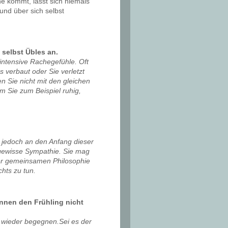
he kommt, lässt sich niemals
und über sich selbst
 selbst Übles an.
intensive Rachegefühle. Oft
 verbaut oder Sie verletzt
en Sie nicht mit den gleichen
m Sie zum Beispiel ruhig,
 jedoch an den Anfang dieser
 gewisse Sympathie. Sie mag
ner gemeinsamen Philosophie
hts zu tun.
nnen den Frühling nicht
wieder begegnen.Sei es der