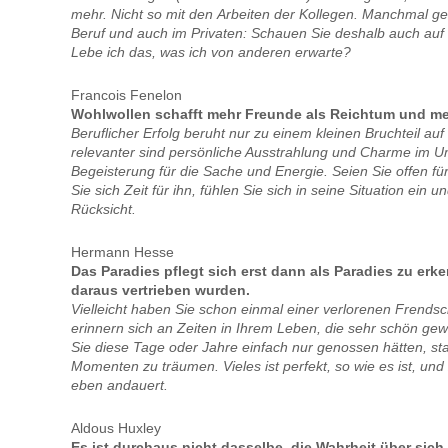
mehr. Nicht so mit den Arbeiten der Kollegen. Manchmal geh
Beruf und auch im Privaten: Schauen Sie deshalb auch auf s
Lebe ich das, was ich von anderen erwarte?
Francois Fenelon
Wohlwollen schafft mehr Freunde als Reichtum und me
Beruflicher Erfolg beruht nur zu einem kleinen Bruchteil au
relevanter sind persönliche Ausstrahlung und Charme im 
Begeisterung für die Sache und Energie. Seien Sie offen 
Sie sich Zeit für ihn, fühlen Sie sich in seine Situation ein
Rücksicht.
Hermann Hesse
Das Paradies pflegt sich erst dann als Paradies zu er
daraus vertrieben wurden.
Vielleicht haben Sie schon einmal einer verlorenen Frendsc
erinnern sich an Zeiten in Ihrem Leben, die sehr schön ge
Sie diese Tage oder Jahre einfach nur genossen hätten, sta
Momenten zu träumen. Vieles ist perfekt, so wie es ist, un
eben andauert.
Aldous Huxley
Es ist durchaus nicht dasselbe, die Wahrheit über sich