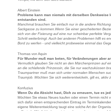
Albert Einstein
Probleme kann man niemals mit derselben Denkweise lö
entstanden sind.
Manchmal brauchen Sie einfach nur in die andere Richtung
Sackgasse zu kommen.Wenn Sie einer gescheiterten Bezie
sich von der Fixierung auf eine nur scheinbar perfekte Verg
Schritt weiterbringt. Auch bei anderen Problemen hilft es 
Bord zu werfen - und vielleicht probeweise einmal das Ge
Thomas von Aquin
Für Wunder muß man beten, für Veränderungen aber ar
Vermutlich glauben Sie nicht an den Märchenprinzen auf 
an die schlafende Prinzessin, die Sie nur wachzuküssen br
Traumpartner muß man sich unter normalen Menschen suc
Traumjob. Möchten Sie sich weiterentwickeln, gilt es, aktiv
Konfuzius
Wenn Du die Absicht hast, Dich zu erneuern, tue es je
Möchten Sie etwas Neues kaufen oder einen Termin nicht ve
sich dafür einen entsprechenden Eintrag im Terminkalender
eigene Weiterentwicklung taugt eine solche Art der Organisa