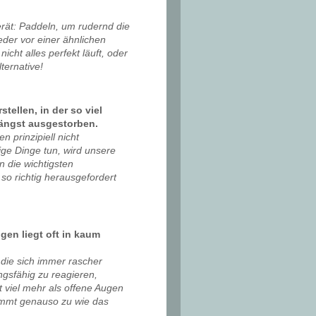
erät: Paddeln, um rudernd die
eder vor einer ähnlichen
cht alles perfekt läuft, oder
ternative!
tellen, in der so viel
längst ausgestorben.
n prinzipiell nicht
ige Dinge tun, wird unsere
n die wichtigsten
so richtig herausgefordert
en liegt oft in kaum
, die sich immer rascher
ngsfähig zu reagieren,
t viel mehr als offene Augen
nimmt genauso zu wie das