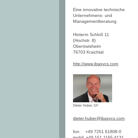
Eine innovative technische
Unternehmens- und
Managementberatung
Hinterm Schloß 11
(Hochstr. 8)
Oberöwisheim
76703 Kraichtal
http://www.ibasycs.com
Dieter Huber, GF
dieter.huber@ibasycs.com
fon: +49 7251 61808-0
mobil: +49 151 1165 4131