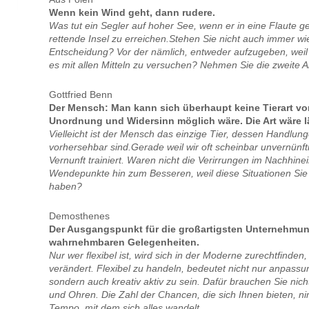
Wenn kein Wind geht, dann rudere.
Was tut ein Segler auf hoher See, wenn er in eine Flaute g
rettende Insel zu erreichen.Stehen Sie nicht auch immer wi
Entscheidung? Vor der nämlich, entweder aufzugeben, weil ni
es mit allen Mitteln zu versuchen? Nehmen Sie die zweite Al
Gottfried Benn
Der Mensch: Man kann sich überhaupt keine Tierart vors
Unordnung und Widersinn möglich wäre. Die Art wäre 
Vielleicht ist der Mensch das einzige Tier, dessen Handlunge
vorhersehbar sind.Gerade weil wir oft scheinbar unvernünft
Vernunft trainiert. Waren nicht die Verirrungen im Nachhinei
Wendepunkte hin zum Besseren, weil diese Situationen Sie 
haben?
Demosthenes
Der Ausgangspunkt für die großartigsten Unternehmung
wahrnehmbaren Gelegenheiten.
Nur wer flexibel ist, wird sich in der Moderne zurechtfinden
verändert. Flexibel zu handeln, bedeutet nicht nur anpassu
sondern auch kreativ aktiv zu sein. Dafür brauchen Sie nich
und Ohren. Die Zahl der Chancen, die sich Ihnen bieten, 
Tempo, mit dem sich alles wandelt.