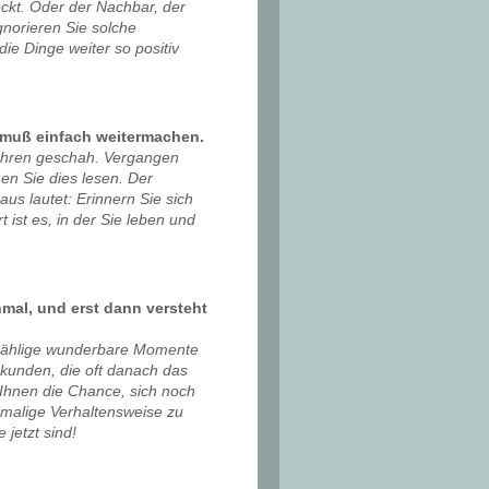
ckt. Oder der Nachbar, der
gnorieren Sie solche
ie Dinge weiter so positiv
n muß einfach weitermachen.
Jahren geschah. Vergangen
en Sie dies lesen. Der
us lautet: Erinnern Sie sich
 ist es, in der Sie leben und
mal, und erst dann versteht
nzählige wunderbare Momente
kunden, die oft danach das
Ihnen die Chance, sich noch
malige Verhaltensweise zu
 jetzt sind!