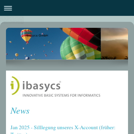
ibasycs GmbH
News
Jan 2025 - Silllegung unseres X-Account (früher: